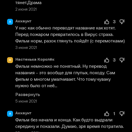
тянет.Драма
2 июня 2021
Аккаунт
3
А
У нас как обычно переводят название как хотят. 
Перед пожаром превратилось в Вирус страха. 
Фильм норм, разок глянуть пойдёт (с перемотками)
3 июня 2021
Настенька Королёк
3
Н
Фильм немножко не понятный. Ну перевод 
названия - это вообще для глупых, походу. Сам 
фильм о многом умалчивает. Что тому чуваку 
нужно было от неё...
Развернуть
5 июня 2021
Аккаунт
1
А
Фильм без начала и конца. Как будто выдрали 
середину и показали. Думаю, зря время потратила.