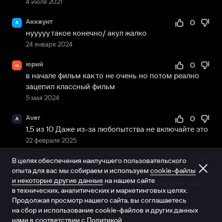
4 июля 2021
Аккаунт
0
А
нууууу такое конечно/ акул жалко
24 января 2024
юрий
0
ю
в начале фильм как то не очень но потом реално 
зацепил классный фильм
5 мая 2024
Aver
0
A
1,5 из 10 Даже из-за любопытства не включайте это
22 февраля 2025
В целях обеспечения наилучшего пользовательского
Аккаунт
0
А
опыта для вас мы собираем и используем
cookie-файлы
Фильм держит в напряжении на протяжении всего 
и некоторые другие данные
на нашем сайте
времени. Для любителей фильмов с акулами само 
в технических, аналитических и маркетинговых целях.
то.
Продолжая просмотр нашего сайта, вы соглашаетесь
4 сентября 2025
на сбор и использование cookie-файлов и других данных
нами в соответствии с
Политикой