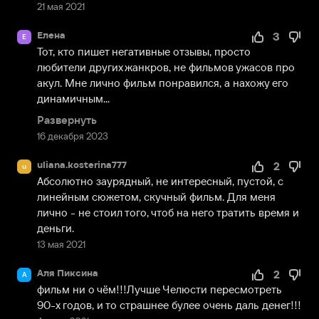
21 мая 2021
Елена
3
Е
Тот, кто пишет негативные отзывы, просто 
любители других жанкров, не фильмов ужасов про 
акул. Мне лично фильм понравился, а нахожу его 
динамичным...
Развернуть
16 декабря 2023
uliana.kosterina777
2
u
Абсолютно заурядный, не интересный, пустой, с 
линейным сюжетом, скучный фильм. Для меня 
лично - не стоил того, чтоб на него тратить время и 
деньги.
13 мая 2021
Аля Пиксина
2
А
фильм ни о чём!!!Лучше Челюсти пересмотреть 
90-х годов, и то страшнее булее очень даль денег!!!