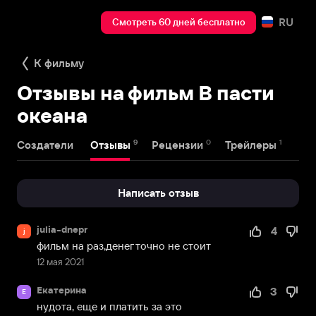
RU
Смотреть 60 дней бесплатно
К фильму
Отзывы на фильм В пасти
океана
9
0
1
Создатели
Отзывы
Рецензии
Трейлеры
Написать отзыв
julia-dnepr
4
j
фильм на раз,денег точно не стоит
12 мая 2021
Екатерина
3
Е
нудота, еще и платить за это