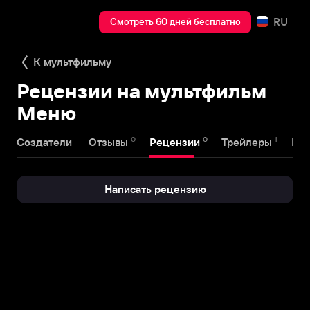
RU
Смотреть 60 дней бесплатно
К мультфильму
Рецензии на мультфильм
Меню
0
0
1
Создатели
Отзывы
Рецензии
Трейлеры
На
Написать рецензию