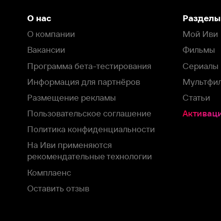
На Иви применяются
рекомендательные технологии
Комплаенс
Оставить отзыв
Загрузить в
Доступно в
Смотрите на
App Store
Google Play
Smart TV
В целях обеспечения наилучшего пользовательского опыта для ва
аналитических и маркетинговых целях. Продолжая просмотр нашего
©
2026
ООО «Иви.ру»
с
Политикой о конфиденциальности.
HBO ® and related service marks are the property of Home 
или обратитесь в
службу поддержки
Согласен