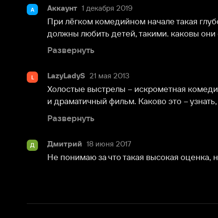
и драматичный фильм. Каково это – узнать, что твой 
Развернуть
Дмитрий
18 июня 2017
Д
Не понимаю за что такая высокая оценка, не впечат
О нас
Разделы
О компании
Мой Иви
Вакансии
Фильмы
Программа бета-тестирования
Сериалы
Информация для партнёров
Мультфильмы
Размещение рекламы
Статьи
Пользовательское соглашение
Активация пром
Политика конфиденциальности