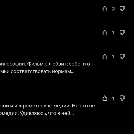
1
 Фильм о любви к себе, и о 
тветствовать нормам...
1
крометной комедии. Но это не 
ивляюсь, что в ней...
1
ософия и мудрость... Мы 
мля не может отторгнуть...
-1
янцы сумели создать смешной 