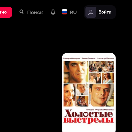
ск
RU
Войти
8
,
2