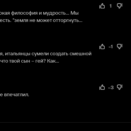
сын – гей? Как...
-3
лил.
Служба поддержки
Мы всегда готовы вам помочь.
Наши операторы онлайн 24/7
Написать в чате
окода
ask.ivi.ru