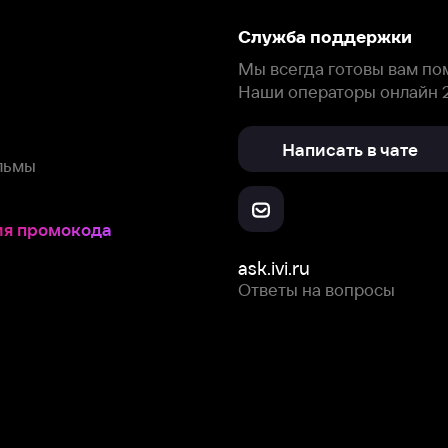
Ответы на вопросы
Скачайте из
Откройте в
Все устройства
RuStore
AppGallery
с мы собираем и используем
cookie-файлы и некоторые другие да
 сайта, вы соглашаетесь на сбор и использование cookie-файлов 
Box Office, Inc