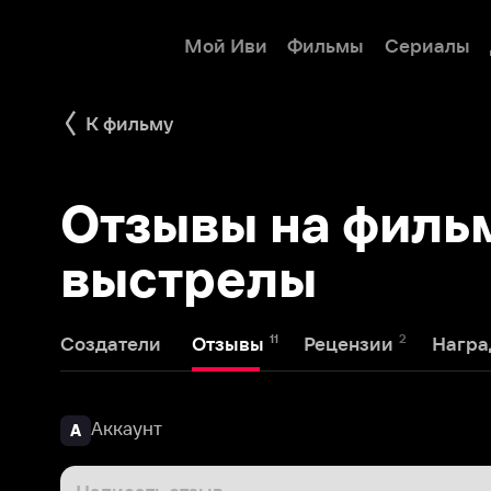
Мой Иви
Фильмы
Сериалы
Детям
К фильму
Отзывы на фильм Х
выстрелы
11
2
1
Создатели
Отзывы
Рецензии
Награды
Аккаунт
А
Написать отзыв