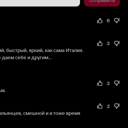
6
3
й, яркий, как сама Италия. 
бе и другим...
3
2
 смешной и в тоже время 
2
1