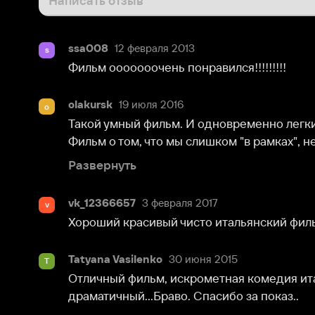
ssa008
12 февраля 2013
s
Фильм ооооооочень понравился!!!!!!!!!
olakursk
19 июля 2016
o
Такой умный фильм. И одновременно легкий, быстры
Фильм о том, что мы слишком "в рамках", не даем се
Развернуть
vk_12366657
3 февраля 2017
v
Хороший красивый чисто итальянский фильм.
Tatyana Vasilenko
30 июня 2015
T
Отличный фильм, искрометная комедия итальянцев,
драматичный...Браво. Спасибо за показ..
Таня Ратуш
3 января 2018
Т
Прекрасний фільм!
AnnaFox
1 апреля 2016
A
Отличный фильм, ничего лишнего.