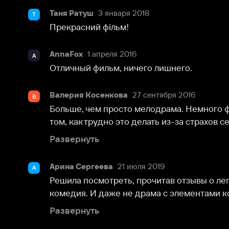
Валерия Косенкова
27 сентября 2016
В
Больше, чем просто мелодрама. Немного философии.
том, как трудно это делать из-за страхов семьи соо
Развернуть
Арина Сергеева
21 июля 2019
А
Решила посмотреть, прочитав отзывы о легкой и ис
комедия. И даже не драма с элементами комедии. Уд
Развернуть
Аккаунт
1 декабря 2019
А
При лёгком комедийном начале такая глубокая фил
должны любить детей, такими. каковы они есть. "зе
Развернуть
LazyLadyS
21 мая 2013
L
Холостые выстрелы – искрометная комедия, италь