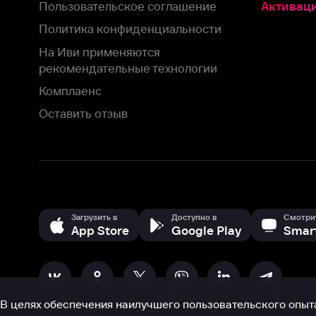
Оставить отзыв
Загрузить в
Доступно в
Смотрите на
App Store
Google Play
Smart TV
В целях обеспечения наилучшего пользовательского опыта для ва
аналитических и маркетинговых целях. Продолжая просмотр нашего
©
2026
ООО «Иви.ру»
с
Политикой о конфиденциальности.
HBO ® and related service marks are the property of Home 
или обратитесь в
службу поддержки
Согласен