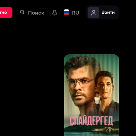
ск
RU
Войти
8
,
1