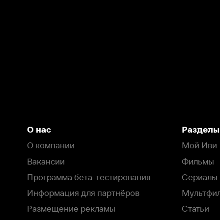
О нас
Разделы
О компании
Мой Иви
Вакансии
Фильмы
Программа бета-тестирования
Сериалы
Информация для партнёров
Мультфильмы
Размещение рекламы
Статьи
Пользовательское соглашение
Активация пром
Политика конфиденциальности
На Иви применяются
рекомендательные технологии
Комплаенс