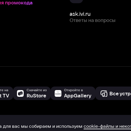
Скачайте из
Откройте в
Все устройства
RuStore
AppGallery
с мы собираем и используем
cookie-файлы и некоторые другие да
 сайта, вы соглашаетесь на сбор и использование cookie-файлов 
Box Office, Inc