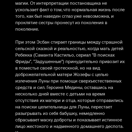
магии. От интерпретации постановщика не 
ускользает факт о том, что нормальная жизнь после 
того, как был наведен сглаз уже невозможна, и 
проклятие сестры пронесут из поколения в 
поколение. 

При этом Эсбан стирает границы между страшной 
сельской сказкой и реальностью, когда мать детей 
Ребекка (Саманта Кастильо, сериал "В поисках 
Фриды", "Задушенные") принудительно привозит их 
в поместье своей гротескной, но на вид 
доброжелательной матери Жозефы с целью 
излечения Луны при помощи сверхъестественных 
средств и сил. Героиня Медины, оставшись на 
несколько дней вместе с детьми на время 
отсутствия их матери и отца, которые отправились 
на поиски целительницы для Луны, перестает 
разыгрывать из себя бабушку, немедленно 
сбрасывает маску доброты и показывает истинное 
лицо жестокого и надменного домашнего деспота. 