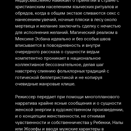
недвусмысленно намекает о принятии в стране с 
христианским населением языческих ритуалов и 
обрядов, когда в общем экстазе сливаются секс с 
нанесением увечий, ночные пляски в лесу около 
мертвеца и желание заключить сделку с нечистью 
для исполнения желаний. Магический реализм в 
Мексике Эсбана идеально и без особых швов 
вписывается в повседневность и внутри 
очередного рассказа о сущности ведьм 
компетентно проникает в национальное 
коллективное бессознательное, делая шаг 
навстречу слиянию фольклорных традиций с 
готической беллетристикой и не копируя 
очевидные жанровые клише. 

Режиссер передает при помощи многопланового 
нарратива крайне ясные сообщения и о сущности 
женской энергии в художественном произведении, 
и о концепции женственности, не отнимая 
чувственности и собственничества у Ребекки, Налы 
или Жозефы и вводя мужские характеры в 