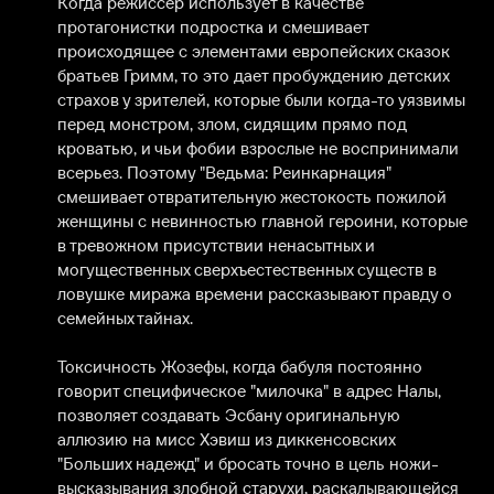
Когда режиссер использует в качестве 
протагонистки подростка и смешивает 
происходящее с элементами европейских сказок 
братьев Гримм, то это дает пробуждению детских 
страхов у зрителей, которые были когда-то уязвимы 
перед монстром, злом, сидящим прямо под 
кроватью, и чьи фобии взрослые не воспринимали 
всерьез. Поэтому "Ведьма: Реинкарнация" 
смешивает отвратительную жестокость пожилой 
женщины с невинностью главной героини, которые 
в тревожном присутствии ненасытных и 
могущественных сверхъестественных существ в 
ловушке миража времени рассказывают правду о 
семейных тайнах.

Токсичность Жозефы, когда бабуля постоянно 
говорит специфическое "милочка" в адрес Налы, 
позволяет создавать Эсбану оригинальную 
аллюзию на мисс Хэвиш из диккенсовских 
"Больших надежд" и бросать точно в цель ножи-
высказывания злобной старухи, раскалывающейся 