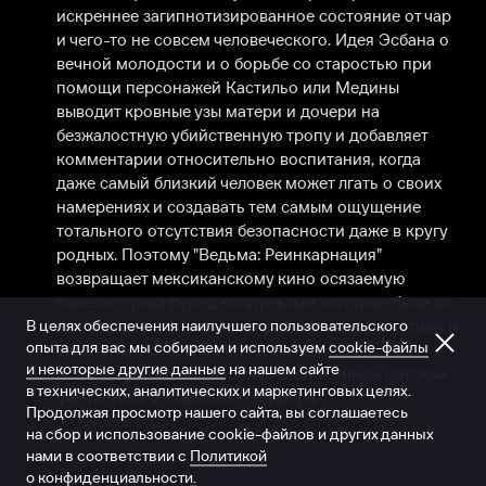
искреннее загипнотизированное состояние от чар 
и чего-то не совсем человеческого. Идея Эсбана о 
вечной молодости и о борьбе со старостью при 
помощи персонажей Кастильо или Медины 
выводит кровные узы матери и дочери на 
безжалостную убийственную тропу и добавляет 
комментарии относительно воспитания, когда 
даже самый близкий человек может лгать о своих 
намерениях и создавать тем самым ощущение 
тотального отсутствия безопасности даже в кругу 
родных. Поэтому "Ведьма: Реинкарнация" 
возвращает мексиканскому кино осязаемую 
панель страха перед колдуньями, которые были во 
В целях обеспечения наилучшего пользовательского
все времена, при помощи реалистичной мистики и 
опыта для вас мы собираем и используем
cookie-файлы
сказочного саспенса на территории 
и некоторые другие данные
на нашем сайте
повседневного волшебства, беспокойной детской 
в технических, аналитических и маркетинговых целях.
фантастики и семейного террора.
Продолжая просмотр нашего сайта, вы соглашаетесь
20 декабря 2023
на сбор и использование cookie-файлов и других данных
нами в соответствии с
Политикой
о конфиденциальности.