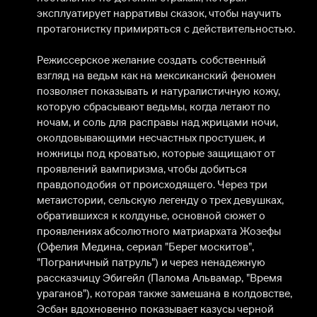
эксплуатирует нарративы сказок, чтобы научить 
протагонистку примиряться с действительностью. 

Режиссерское желание создать собственный 
взгляд на ведьм как на мексиканский феномен 
позволяет показывать и натуралистичную кожу, 
которую сбрасывают ведьмы, когда летают по 
ночам, и соль для расправы над жрицами ночи, 
околдовывающими несчастных простушек, и 
ножницы под кроватью, которые защищают от 
проявлений вампиризма, чтобы добиться 
правдоподобия от происходящего. Через три 
метаистории, сельскую легенду о трех девушках, 
обратившихся к колдунье, основной сюжет о 
проявлениях абсолютного матриархата Жозефы 
(Офелия Медина, сериал "Берег москитов", 
"Пограничный патруль") и через ненадежную 
рассказчицу Эбигейл (Палома Альвамар, "Время 
ураганов"), которая также замешана в колдовстве, 
Эсбан вдохновенно показывает казусы черной 