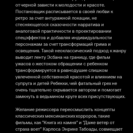
от черной зависти к молодости и красоте. 
Постановщик расписывается в своей любви к 
ретро за счет антуражной локации, не 
стесняющегося сказочности нарратива и 
аналоговой практичности в проектировании 
спецэффектов и добавляя индивидуальности 
персонажам за счет трансформаций грима и 
освещения. Такой неоклассический подход к жанру 
выводит ленту Эсбана на границу, где фильм 
ужасов о жестоком обращении с ребенком 
трансформируется в равнодушие слишком 
увлеченной собственной красотой и влиянием на 
супруга и детей Ребекки, чей фатальный грех не 
очень тщательно скрывается автором и помогает 
замкнуть в ведьмином круге всех присутствующих. 

Желание режиссера переосмыслить концепты 
классических мексиканских хорроров, такие 
фильмы, как "Книга из камня" и "Даже ветер от 
страха воет" Карлоса Энрике Табоады, совмещает 