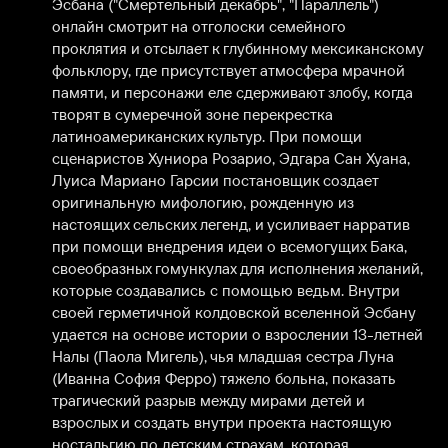
Эсбана ("Смертельный декабрь", "Параллель") 
онлайн смотрит на отголоски семейного 
проклятия и отсылает к глубинному мексиканскому 
фольклору, где присутствует атмосфера мрачной 
памяти, и персонажи еле сдерживают злобу, когда 
творят в сумеречной зоне перекрестка 
латиноамериканских культур. При помощи 
сценаристов Хуниора Розарио, Эдгара Сан Хуана, 
Луиса Мариано Гарсии постановщик создает 
оригинальную мифологию, рожденную из 
настоящих сельских легенд, и усиливает нарратив 
при помощи внедрения идеи о всемогущих Бака, 
своеобразных гомункулах для исполнения желаний, 
которые создавались с помощью ведьм. Внутри 
своей герметичной колдовской вселенной Эсбану 
удается на основе истории о взрослении 13-летней 
Налы (Паола Мигель), чья младшая сестра Луна 
(Иванна София Ферро) тяжело больна, показать 
трагический разрыв между мирами детей и 
взрослых и создать внутри проекта настоящую 
ностальгию по детским страхам, которая 