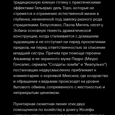
традиционную южную готику с практическими 
эффектами Гильермо дель Торо, которые не 
стремятся к отражению естественной жизни в 
глубинке, начиненной под завязку разного рода 
страшилками. Безусловно, Паола Мигель несет у 
Эсбана основную тяжесть драматической 
конструкции, когда сталкивается с домашним 
чудовищем и не отступает ни перед проклятиями 
предков, ни перед ответственностью за спасение 
младшей сестры. Причем при помощи героини 
Альвамар и ее экранного мужа Педро (Мауро 
Гонсалес, сериалы "Солдаты-зомби" и "Акапулько") 
постановщик недвусмысленно приближает к 
комментарию о корневой Мексике, где колдовство 
и обращения к ведьмам происходят на уровне 
бытового обмена, сопряженного с жестокостью и 
неприкрытым цинизмом. 

Пунктирная сюжетная линия этих двух 
помощников по хозяйству в доме у Жозефы 