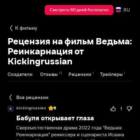
RU
Смотреть 60 дней бесплатно
К фильму
Рецензия на фильм Ведьма:
Реинкарнация от
Kickingrussian
12
1
1
Создатели
Отзывы
Рецензии
Трейлеры
Все рецензии
kickingrussian
8
1
k
Бабуля открывает глаза
Сверхъестественная драма 2022 года "Ведьма: 
Реинкарнация" режиссера и сценариста Исаака 