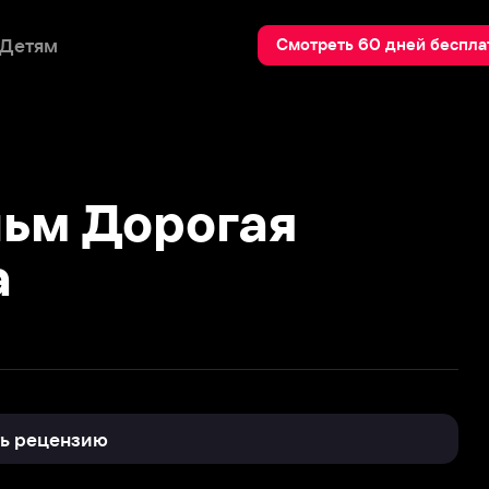
Пои
Смотреть 60 дней бесплатно
 Дорогая
нзию
0
дёжи