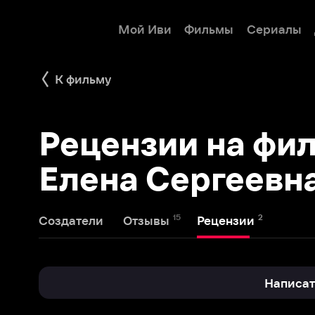
Мой Иви
Фильмы
Сериалы
Детям
К фильму
Рецензии на фильм
Елена Сергеевна
15
2
Создатели
Отзывы
Рецензии
Написать реце
tikhovalov
19 августа 2023
9
t
| «Варваризация» советской моло