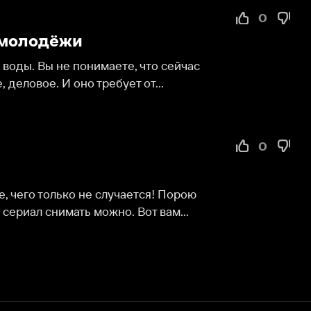
ы не понимаете, что сейчас 
 И оно требует от...
0
олько не случается! Порою 
снимать можно. Вот вам...
Служба поддержки
Мы всегда готовы вам помочь.
Наши операторы онлайн 24/7