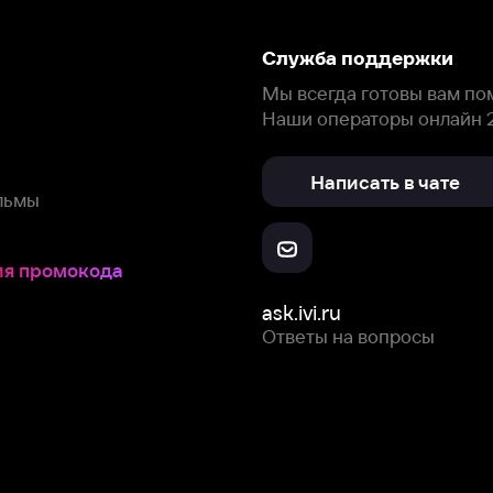
Написать в чате
окода
ask.ivi.ru
Ответы на вопросы
Скачайте из
Откройте в
Все устройства
RuStore
AppGallery