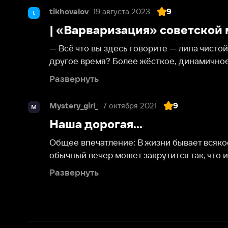
— Всё что вы здесь говорите — липа чистой воды. В
другое время? Более жёсткое, динамичное, деловое.
Развернуть
Mystery_girl_
7 октября 2021
9
M
Наша дорогая...
Общее впечатление: В жизни бывает всякое, чего т
обычный вечер может закрутится так, что и сериал 
Развернуть
О нас
Разделы
О компании
Мой Иви
Вакансии
Фильмы