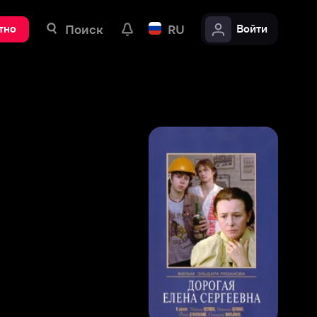
ск
RU
Войти
7
,
3