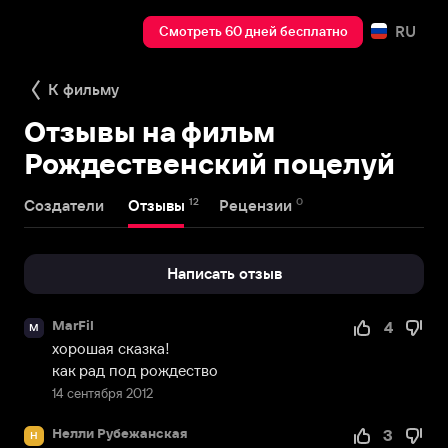
RU
Смотреть 60 дней бесплатно
К фильму
Отзывы на фильм
Рождественский поцелуй
12
0
Создатели
Отзывы
Рецензии
Написать отзыв
MarFil
4
M
хорошая сказка!

как рад под рождество
14 сентября 2012
Нелли Рубежанская
3
Н