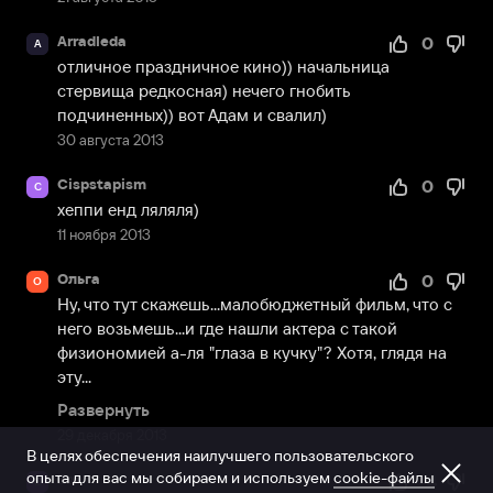
Arradleda
0
A
отличное праздничное кино)) начальница 
стервища редкосная) нечего гнобить 
подчиненных)) вот Адам и свалил)
30 августа 2013
Cispstapism
0
C
хеппи енд ляляля)
11 ноября 2013
Ольга
0
О
Ну, что тут скажешь...малобюджетный фильм, что с 
него возьмешь...и где нашли актера с такой 
физиономией а-ля "глаза в кучку"? Хотя, глядя на 
эту...
Развернуть
29 декабря 2013
В целях обеспечения наилучшего пользовательского
опыта для вас мы собираем и используем
cookie-файлы
Ева
-4
Е