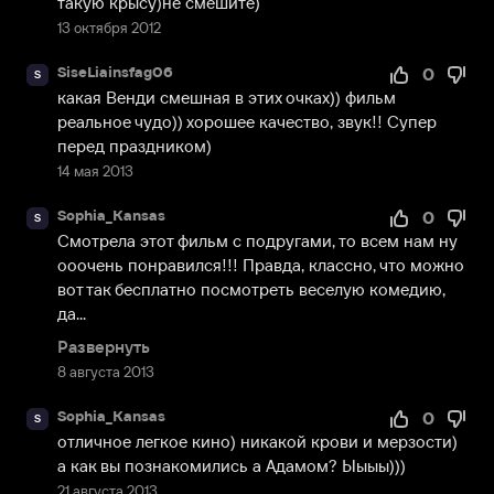
такую крысу)не смешите)
13 октября 2012
SiseLiainsfag06
0
S
какая Венди смешная в этих очках)) фильм 
реальное чудо)) хорошее качество, звук!! Супер 
перед праздником)
14 мая 2013
Sophia_Kansas
0
S
Смотрела этот фильм с подругами, то всем нам ну 
ооочень понравился!!! Правда, классно, что можно 
вот так бесплатно посмотреть веселую комедию, 
да...
Развернуть
8 августа 2013
Sophia_Kansas
0
S
отличное легкое кино) никакой крови и мерзости) 
а как вы познакомились а Адамом? Ыыыы)))
21 августа 2013