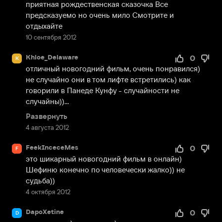
приятная рождественская сказочка Все 
предсказуемо но очень мило Смотрите и 
отдыхайте
10 сентября 2012
Khloe_Delaware
0
K
отличный новогодний фильм, очень понравился) 
не случайно они в том лифте встретились) как 
говорили в Панеде Кунфу - случайности не 
случайны))...
Развернуть
4 августа 2012
FeekInceceMes
0
F
это шикарный новогодний фильм в онлайн) 
Шефиню конечно по человечески жалко)) не 
судьба))
4 октября 2012
DapoXetine
0
D