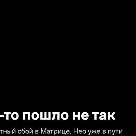
 пошло не так
бой в Матрице, Нео уже в пути
й Иви»