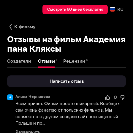
RU
Смотреть 60 дней бесплатно
К фильму
Отзывы на фильм Академия
пана Кляксы
1
0
Создатели
Отзывы
Рецензии
Написать отзыв
Алина Черникова
0
А
Всем привет. Фильм просто шикарный. Вообще я 
сам очень фанатею от польских фильмов. Мы 
совместно с другом создали сайт посвященный 
Польше и по...
Развернуть