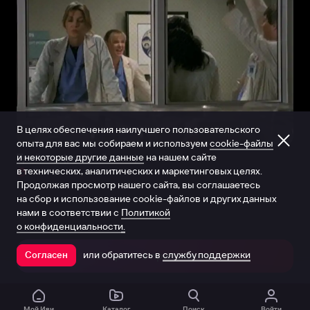
В целях обеспечения наилучшего пользовательского
опыта для вас мы собираем и используем
cookie-файлы
и некоторые другие данные
на нашем сайте
Трейлер (русский язык)
в технических, аналитических и маркетинговых целях.
0:01:01
Продолжая просмотр нашего сайта, вы соглашаетесь
на сбор и использование cookie-файлов и других данных
нами в соответствии с
Политикой
о конфиденциальности.
или обратитесь в
службу поддержки
Согласен
Открыть в приложении
Мой Иви
Каталог
Поиск
Войти