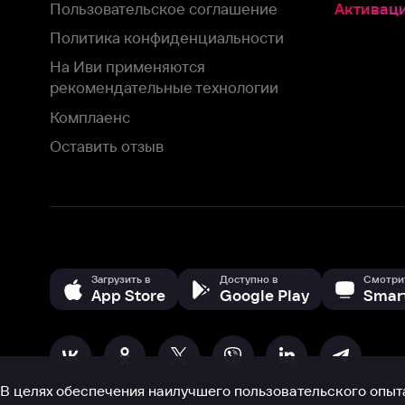
Оставить отзыв
Загрузить в
Доступно в
Смотрите на
App Store
Google Play
Smart TV
В целях обеспечения наилучшего пользовательского опыта для ва
аналитических и маркетинговых целях. Продолжая просмотр нашего
©
2026
ООО «Иви.ру»
с
Политикой о конфиденциальности.
HBO ® and related service marks are the property of Home 
или обратитесь в
службу поддержки
Согласен