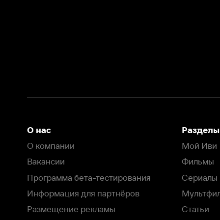
О нас
Разделы
О компании
Мой Иви
Вакансии
Фильмы
Программа бета-тестирования
Сериалы
Информация для партнёров
Мультфильмы
Размещение рекламы
Статьи
Пользовательское соглашение
Активация пром
Политика конфиденциальности
На Иви применяются
рекомендательные технологии
Комплаенс