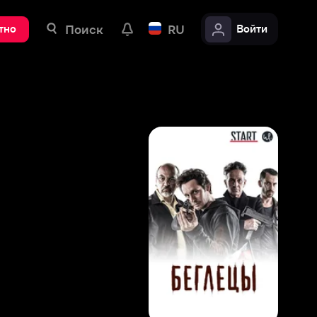
ск
RU
Войти
8
,
1