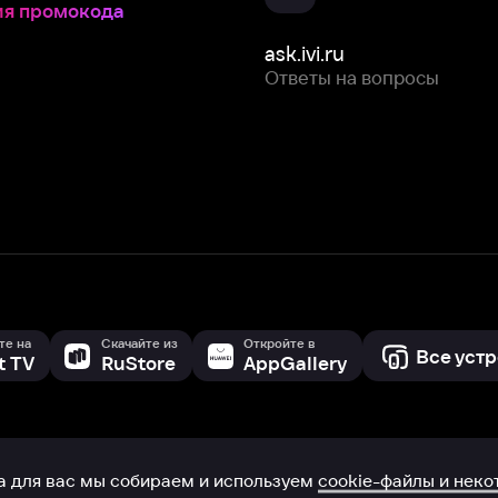
Скачайте из
Откройте в
Все устройства
RuStore
AppGallery
с мы собираем и используем
cookie-файлы и некоторые другие да
 сайта, вы соглашаетесь на сбор и использование cookie-файлов 
Box Office, Inc