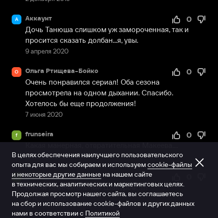
Аккаунт
0
А
Дочь Танюша слишком уж замороченная, так и 
просится сказать долбан...я, увы.
9 апреля 2020
Ольга Ртищева-Бойко
0
О
Очень понравился сериал! Оба сезона 
просмотрела на одном дыхании. Спасибо. 
Хотелось бы еще продолжения!
7 июня 2020
frunseira
0
f
Какая манерная, отвратительная Макеева....
В целях обеспечения наилучшего пользовательского
15 ноября 2021
опыта для вас мы собираем и используем
cookie-файлы
и некоторые другие данные
на нашем сайте
frunseira
0
f
в технических, аналитических и маркетинговых целях.
Какой замечательный Шакуров!!!!!
Продолжая просмотр нашего сайта, вы соглашаетесь
16 ноября 2021
на сбор и использование cookie-файлов и других данных
нами в соответствии с
Политикой