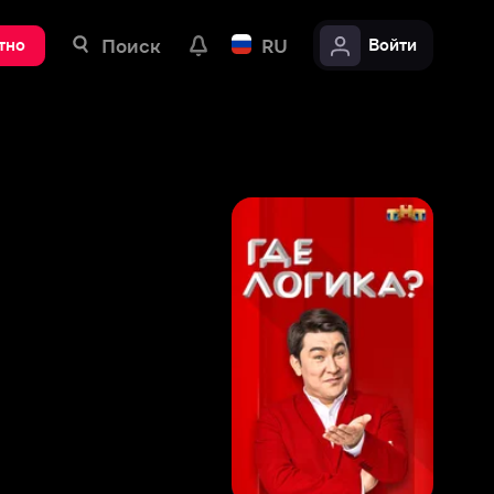
ск
RU
Войти
8
,
6