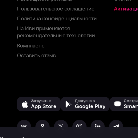
Комплаенс
Оставить отзыв
Загрузить в
Доступно в
Смотрите на
App Store
Google Play
Smart TV
В целях обеспечения наилучшего пользовательского опыта для ва
аналитических и маркетинговых целях. Продолжая просмотр нашего
©
2026
ООО «Иви.ру»
с
Политикой о конфиденциальности.
HBO ® and related service marks are the property of Home 
или обратитесь в
службу поддержки
Согласен