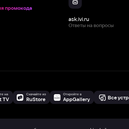
Скачайте из
Откройте в
Все устройства
RuStore
AppGallery
с мы собираем и используем
cookie-файлы и некоторые другие да
 сайта, вы соглашаетесь на сбор и использование cookie-файлов 
Box Office, Inc