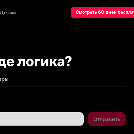
Пои
Смотреть 60 дней бесплатно
логика?
Отправить
1
Варнаве респект. Думала, она 