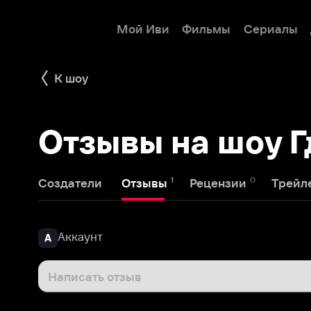
Мой Иви
Фильмы
Сериалы
Детям
К шоу
Отзывы на шоу Где 
1
0
1
Создатели
Отзывы
Рецензии
Трейлеры
Аккаунт
А
Написать отзыв
Аккаунт
30 июня 2023
А
Бузова-Палата номер 6.с Чеховым себя сравнить!?! 