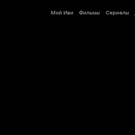
Мой Иви
Фильмы
Сериалы
Детям