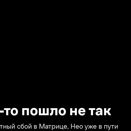
 пошло не так
бой в Матрице, Нео уже в пути
й Иви»