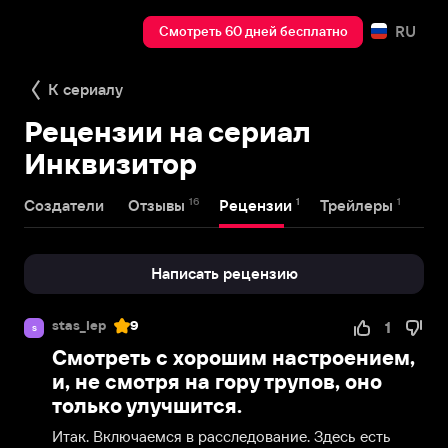
RU
Смотреть 60 дней бесплатно
К сериалу
Рецензии на сериал
Инквизитор
16
1
1
Создатели
Отзывы
Рецензии
Трейлеры
Написать рецензию
stas_lep
9
1
s
Смотреть с хорошим настроением,
и, не смотря на гору трупов, оно
только улучшится.
Итак. Включаемся в расследование. Здесь есть 