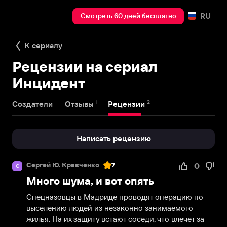
RU
Смотреть 60 дней бесплатно
К сериалу
Рецензии на сериал
Инцидент
1
2
Создатели
Отзывы
Рецензии
Написать рецензию
Сергей Ю. Кравченко
7
0
С
Много шума, и вот опять
Спецназовцы в Мадриде проводят операцию по 
выселению людей из незаконно занимаемого 
жилья. На их защиту встают соседи, что влечет за 