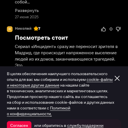
собой...
Развернуть
27 июня 2025
Николай
7
0
Н
Посмотреть стоит
Сериал «Инцидент» сразу же переносит зрителя в 
Мадрид, где происходит напряженное выселение 
людей из их домов, заканчивающееся трагедией. 
Это...
В целях обеспечения наилучшего пользовательского
Развернуть
опыта для вас мы собираем и используем
cookie-файлы
12 июня 2025
и некоторые другие данные
на нашем сайте
в технических, аналитических и маркетинговых целях.
Продолжая просмотр нашего сайта, вы соглашаетесь
на сбор и использование cookie-файлов и других данных
нами в соответствии с
Политикой
о конфиденциальности.
или обратитесь в
службу поддержки
Согласен
Открыть в приложении