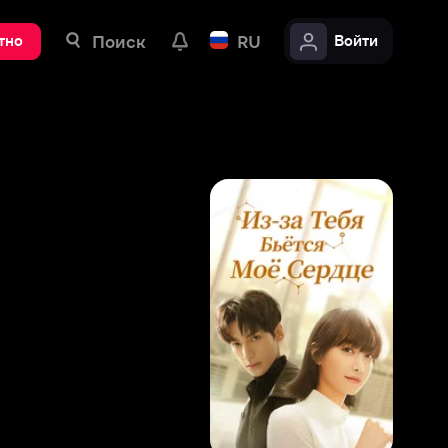
ск
RU
Войти
7
,
8