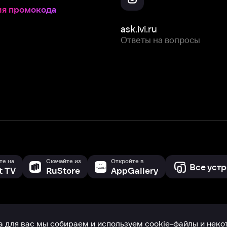
Скачайте из
Откройте в
Все устройства
RuStore
AppGallery
с мы собираем и используем
cookie-файлы и некоторые другие да
 сайта, вы соглашаетесь на сбор и использование cookie-файлов 
Box Office, Inc