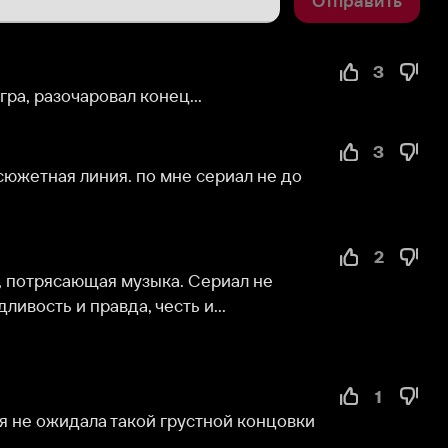
3
чаровал конец...
3
 линия. по мне сериал не до 
2
ающая музыка. Сериал не 
 правда, честь и...
1
идала такой грустной концовки
0
 закадровое музыкальное 
ечатление от сериала,плюс...