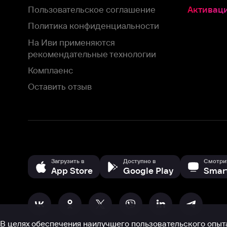
Загрузить в
Доступно в
Смотрите на
App Store
Google Play
Smart TV
В целях обеспечения наилучшего пользовательского опыта для ва
аналитических и маркетинговых целях. Продолжая просмотр нашего
©
2026
ООО «Иви.ру»
с
Политикой о конфиденциальности.
HBO ® and related service marks are the property of Home 
или обратитесь в
службу поддержки
Согласен