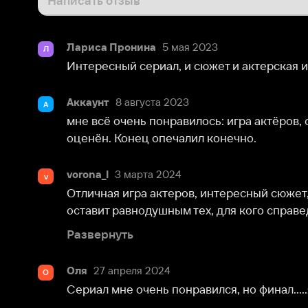
Лариса Пронина
5 мая 2023
Л
Интересный сериал, и сюжет и актерская игра, разо
Аккаунт
8 августа 2023
А
мне всё очень понравилось: игра актёров, сюжетная
оценён. Конец опечалил конечно.
vorona_l
3 марта 2024
v
Отличная игра актеров, интересный сюжет, потряс
оставит равнодушным тех, для кого справедливость и
Развернуть
Оля
27 апреля 2024
О
Сериал мне очень понравился, но финал.....я не ож
alewtina.knyazewa
24 мая 2024
a
Всем привет. Сериал хороший.актеры на высоте,но
сопровождение слишком навязчивое и смазывает вп
Развернуть