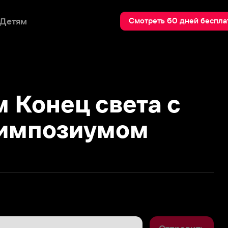
Пои
Смотреть 60 дней бесплатно
онец света с
позиумом
Отправить