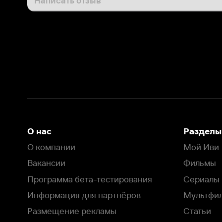
О нас
Разделы
О компании
Мой Иви
Вакансии
Фильмы
Программа бета-тестирования
Сериалы
Информация для партнёров
Мультфильмы
Размещение рекламы
Статьи
Пользовательское соглашение
Активация пром
Политика конфиденциальности
На Иви применяются
рекомендательные технологии
Комплаенс