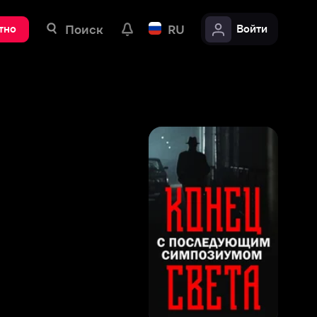
ск
RU
Войти
9
,
6