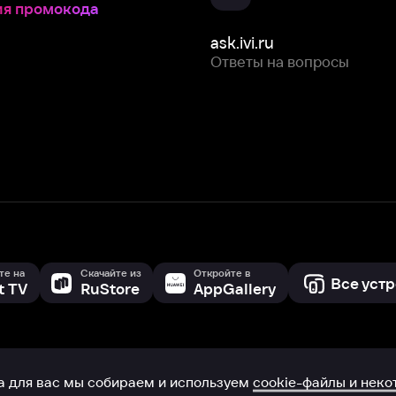
Скачайте из
Откройте в
Все устройства
RuStore
AppGallery
с мы собираем и используем
cookie-файлы и некоторые другие да
 сайта, вы соглашаетесь на сбор и использование cookie-файлов 
Box Office, Inc