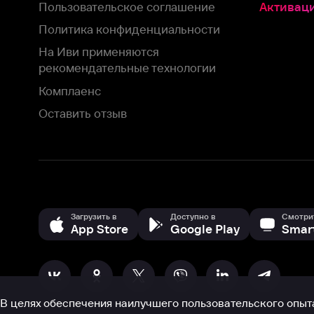
Оставить отзыв
Загрузить в
Доступно в
Смотрите на
App Store
Google Play
Smart TV
В целях обеспечения наилучшего пользовательского опыта для ва
аналитических и маркетинговых целях. Продолжая просмотр нашего
©
2026
ООО «Иви.ру»
с
Политикой о конфиденциальности.
HBO ® and related service marks are the property of Home 
или обратитесь в
службу поддержки
Согласен