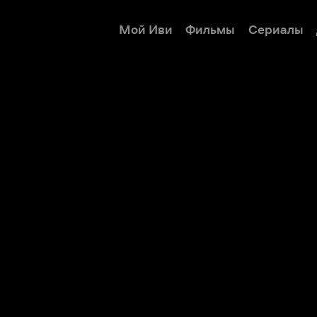
Мой Иви
Фильмы
Сериалы
Детям