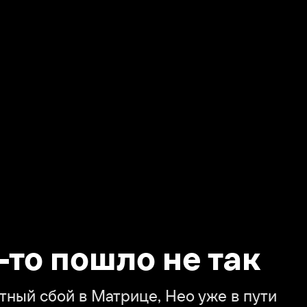
 пошло не так
бой в Матрице, Нео уже в пути
й Иви»