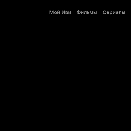
Мой Иви
Фильмы
Сериалы
Детям