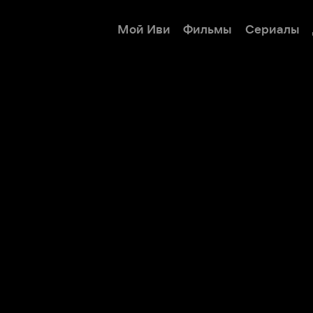
Мой Иви
Фильмы
Сериалы
Детям