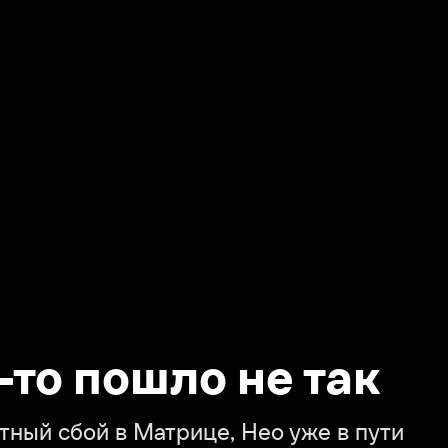
 пошло не так
бой в Матрице, Нео уже в пути
й Иви»