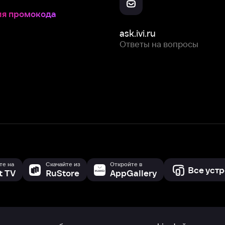
Скачайте из
Откройте в
Все устройства
RuStore
AppGallery
с мы собираем и используем
cookie-файлы и некоторые другие да
 сайта, вы соглашаетесь на сбор и использование cookie-файлов 
Box Office, Inc