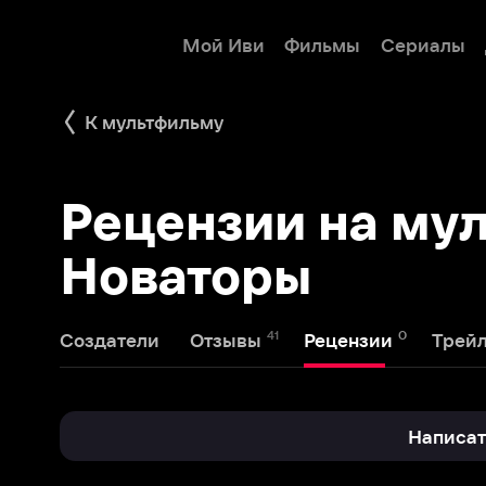
Мой Иви
Фильмы
Сериалы
Детям
К мультфильму
Рецензии на мульт
Новаторы
41
0
1
Создатели
Отзывы
Рецензии
Трейлеры
Написать реце