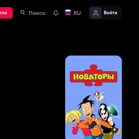
ск
RU
Войти
8
,
2