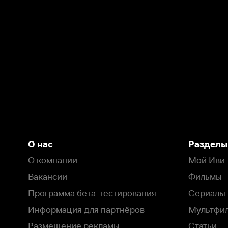
О нас
Разделы
О компании
Мой Иви
Вакансии
Фильмы
Программа бета-тестирования
Сериалы
Информация для партнёров
Мультфильмы
Размещение рекламы
Статьи
Пользовательское соглашение
Активация пром
Политика конфиденциальности
На Иви применяются
рекомендательные технологии