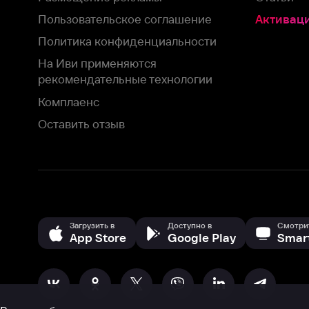
Комплаенс
Оставить отзыв
Загрузить в
Доступно в
Смотрите на
App Store
Google Play
Smart TV
В целях обеспечения наилучшего пользовательского опыта для ва
аналитических и маркетинговых целях. Продолжая просмотр нашего
©
2026
ООО «Иви.ру»
с
Политикой о конфиденциальности.
HBO ® and related service marks are the property of Home 
или обратитесь в
службу поддержки
Согласен