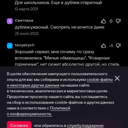
Для школьников. Еще и дубляж отвратный
12 марта 2021
Светлана
0
С
дубляж ужасный. Смотреть не хочется даже
25 июля 2022
tanyakych
-1
t
Хороший сериал, мне почему-то сразу 
вспомнились "Милые обманщицы", "Коварные 
горничные", нет сюжет абсолютно другой, но стиль 
подачи очень похож....
В целях обеспечения наилучшего пользовательского
Развернуть
опыта для вас мы собираем и используем
cookie-файлы
и некоторые другие данные
на нашем сайте
12 марта 2021
в технических, аналитических и маркетинговых целях.
Продолжая просмотр нашего сайта, вы соглашаетесь
на сбор и использование cookie-файлов и других данных
нами в соответствии с
Политикой
о конфиденциальности.
или обратитесь в
службу поддержки
Согласен
Открыть в приложении