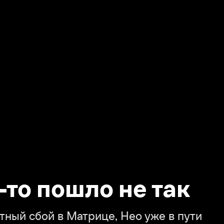
 пошло не так
бой в Матрице, Нео уже в пути
й Иви»