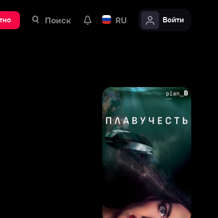
ск
RU
Войти
4
,
9