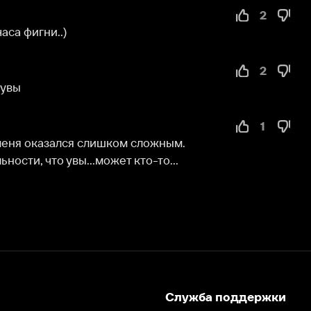
2
1
зался слишком сложным. 
о увы...может кто-то...
Служба поддержки
Мы всегда готовы вам помочь.
Наши операторы онлайн 24/7
Написать в чате