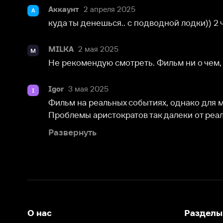
MILKA
2 мая 2025
M
Не рекомендую смотреть. Фильм ни о чем, увы
Igor
3 мая 2025
I
Фильм на реальных событиях, однако для меня ока
Проблемы аристократов так далеки от реальности, чт
Развернуть
О нас
Разделы
О компании
Мой Иви
Вакансии
Фильмы
Программа бета-тестирования
Сериалы
Информация для партнёров
Мультфильмы