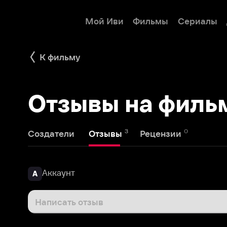
Мой Иви
Фильмы
Сериалы
Детям
К фильму
Отзывы на фильм П
3
0
Создатели
Отзывы
Рецензии
Аккаунт
А
Написать отзыв
Аккаунт
2 апреля 2025
А
куда ты денешься.. с подводной лодки)) 2 часа фигн