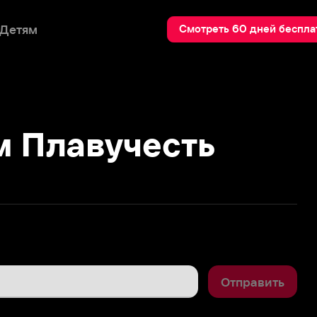
Пои
Смотреть 60 дней бесплатно
лавучесть
Отправить
2
и..)