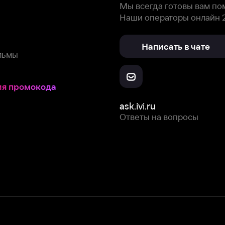
окода
ask.ivi.ru
Ответы на вопросы
Скачайте из
Откройте в
Все устройства
RuStore
AppGallery
с мы собираем и используем
cookie-файлы и некоторые другие да
 сайта, вы соглашаетесь на сбор и использование cookie-файлов 