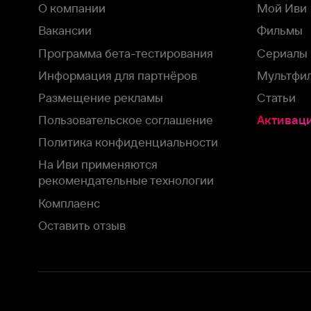
Размещение рекламы
Статьи
Пользовательское соглашение
Активация пром
Политика конфиденциальности
На Иви применяются
рекомендательные технологии
Комплаенс
Оставить отзыв
Загрузить в
Доступно в
Смотрите на
App Store
Google Play
Smart TV
В целях обеспечения наилучшего пользовательского опыта для ва
аналитических и маркетинговых целях. Продолжая просмотр нашего
©
2026
ООО «Иви.ру»
с
Политикой о конфиденциальности.