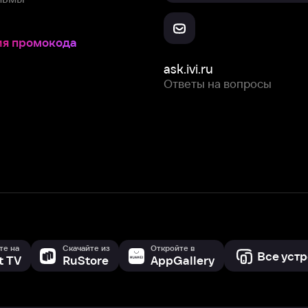
Скачайте из
Откройте в
Все устройства
RuStore
AppGallery
с мы собираем и используем
cookie-файлы и некоторые другие да
 сайта, вы соглашаетесь на сбор и использование cookie-файлов 
Box Office, Inc