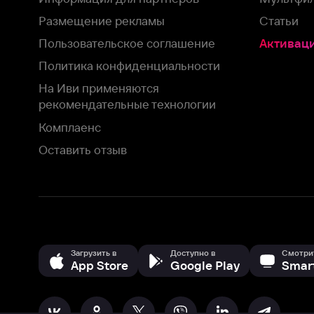
рекомендательные технологии
Комплаенс
Оставить отзыв
Загрузить в
Доступно в
Смотрите на
App Store
Google Play
Smart TV
В целях обеспечения наилучшего пользовательского опыта для ва
аналитических и маркетинговых целях. Продолжая просмотр нашего
©
2026
ООО «Иви.ру»
с
Политикой о конфиденциальности.
HBO ® and related service marks are the property of Home 
или обратитесь в
службу поддержки
Согласен