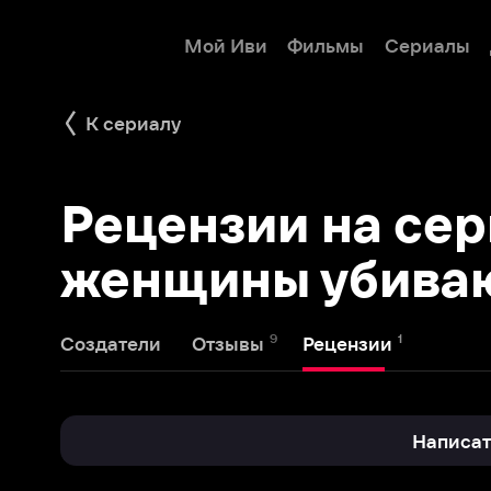
Мой Иви
Фильмы
Сериалы
Детям
К сериалу
Рецензии на сериа
женщины убивают
9
1
Создатели
Отзывы
Рецензии
Написать реце
elektrik141185
5 августа 2021
10
e
Так почему же женщины убивают?