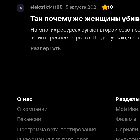
На многих ресурсах ругают второй сезон сериала, а 
не интереснее первого. Но допускаю, что он не для в
Развернуть
О нас
Разделы
О компании
Мой Иви
Вакансии
Фильмы
Программа бета-тестирования
Сериалы
Информация для партнёров
Мультфильмы
Размещение рекламы
Статьи
Пользовательское соглашение
Активация пром
Политика конфиденциальности
На Иви применяются