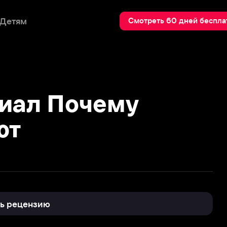
Пои
Смотреть 60 дней бесплатно
л Почему
нзию
7