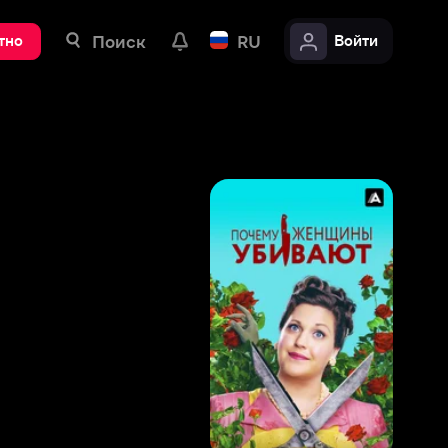
ск
RU
Войти
8
,
6