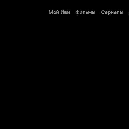
Мой Иви
Фильмы
Сериалы
Детям