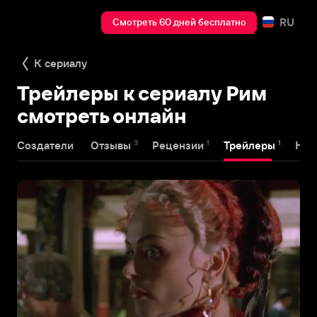
RU
Смотреть 60 дней бесплатно
К сериалу
Трейлеры к сериалу Рим
смотреть онлайн
3
1
1
Создатели
Отзывы
Рецензии
Трейлеры
Наг