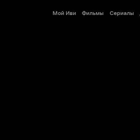
Мой Иви
Фильмы
Сериалы
Детям