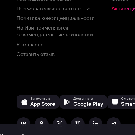
Комплаенс
Оставить отзыв
Загрузить в
Доступно в
Смотрите на
App Store
Google Play
Smart TV
В целях обеспечения наилучшего пользовательского опыта для ва
аналитических и маркетинговых целях. Продолжая просмотр нашего
©
2026
ООО «Иви.ру»
с
Политикой о конфиденциальности.
HBO ® and related service marks are the property of Home 
или обратитесь в
службу поддержки
Согласен