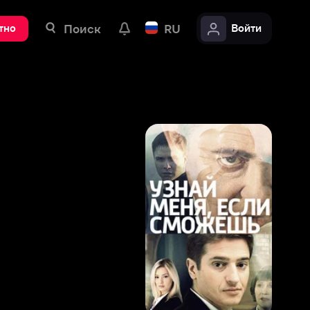
ск
RU
Войти
7
,
9