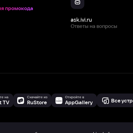
Скачайте из
Откройте в
Все устройства
RuStore
AppGallery
с мы собираем и используем
cookie-файлы и некоторые другие да
 сайта, вы соглашаетесь на сбор и использование cookie-файлов 
Box Office, Inc