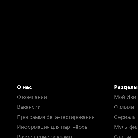
О нас
Разделы
О компании
Мой Иви
Вакансии
Фильмы
Программа бета-тестирования
Сериалы
Информация для партнёров
Мультфильмы
Размещение рекламы
Статьи
Пользовательское соглашение
Активация пром
Политика конфиденциальности
На Иви применяются
рекомендательные технологии