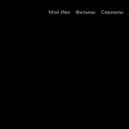
Мой Иви
Фильмы
Сериалы
Детям