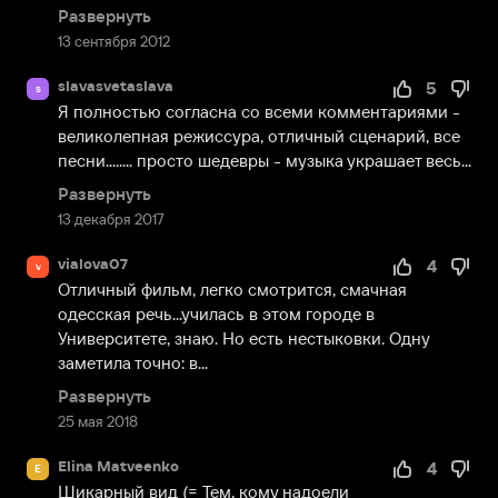
Развернуть
13 сентября 2012
slavasvetaslava
5
s
Я полностью согласна со всеми комментариями - 
великолепная режиссура, отличный сценарий, все 
песни........ просто шедевры - музыка украшает весь...
Развернуть
13 декабря 2017
vialova07
4
v
Отличный фильм, легко смотрится, смачная 
одесская речь...училась в этом городе в 
Университете, знаю. Но есть нестыковки. Одну 
заметила точно: в...
Развернуть
25 мая 2018
Elina Matveenko
4
E
Шикарный вид (= Тем, кому надоели 