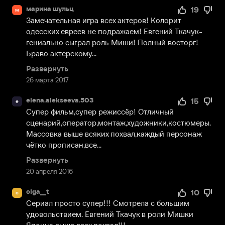
марина шульц
19
м
Замечательная игра всех актеров! Колорит 
одесских евреев не подражаем! Евгений Ткачук-
гениально сыграл роль Миши! Полный восторг! 
Браво актерскому...
Развернуть
26 марта 2017
elena.alekseeva.503
15
e
Супер фильм,супер режиссёр! Отличный 
сценарий,оператор,монтаж,художники,костюмеры. 
Массовка выше всяких похвал,каждый персонаж 
чётко прописан,все...
Развернуть
20 апреля 2016
olga__t
10
o
Сериал просто супер!!! Смотрела с большим 
удовольствием. Евгений Ткачук в роли Мишки 