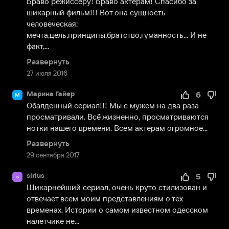
Браво режиссеру! Браво актерам! Спасибо за 
шикарный фильм!!! Вот она сущность 
человеческая: 
мечта,цель,принципы,братство,гуманность... И не 
факт,...
Развернуть
27 июля 2016
Марина Гайер
6
М
Обалденный сериал!!! Мы с мужем на два раза 
просматривали. Всё жизненно, просматриваются 
нотки нашего времени. Всем актерам огромное...
Развернуть
29 сентября 2017
sirius
5
s
Шикарнейший сериал, очень круто стилизован и 
отвечает всем моим представлениям о тех 
временах. Истории о самом известном одесском 
налетчике не...