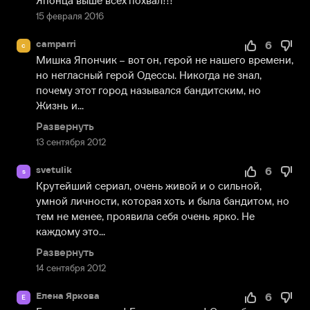
Японца выше всех похвал!!!
15 февраля 2016
camparri
6
c
Мишка Япончик – вот он, герой не нашего времени, 
но негласный герой Одессы. Никогда не знал, 
почему этот город назывался бандитским, но 
Жизнь и...
Развернуть
13 сентября 2012
svetulik
6
s
Крутейший сериал, очень живой и о сильной, 
умной личности, которая хоть и была бандитом, но 
тем не менее, проявила себя очень ярко. Не 
каждому это...
Развернуть
14 сентября 2012
Елена Яркова
6
Е