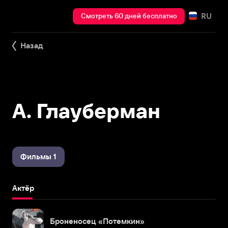
RU
Смотреть 60 дней бесплатно
Назад
А. Глауберман
Фильмы 1
Актёр
Броненосец «Потемкин»