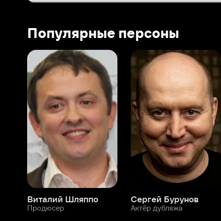
Виталий Шляппо
Сергей Бурунов
Тин
Продюсер
Актёр дубляжа
Прод
О нас
Разделы
О компании
Мой Иви