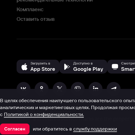
В целях обеспечения наилучшего пользовательского опыта для ва
аналитических и маркетинговых целях. Продолжая просмотр нашего
©
2026
ООО «Иви.ру»
с
Политикой о конфиденциальности.
HBO ® and related service marks are the property of Home 
или обратитесь в
службу поддержки
Согласен