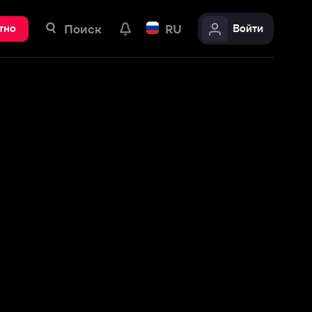
ск
RU
Войти