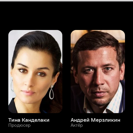
а Канделаки
Андрей Мерзликин
юсер
Актёр
Актёр
Мой Иви
Адриано Гатто
Служба поддержки
Мы всегда готовы вам помочь.