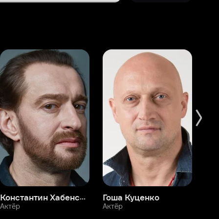
Константин Хабенский
Гоша Куценко
Фёдор Бондарчук
П
Актёр
Актёр
Ак