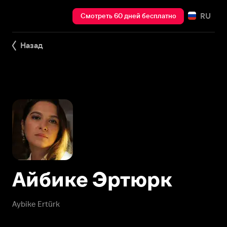
RU
Смотреть 60 дней бесплатно
Назад
Айбике Эртюрк
Aybike Ertürk