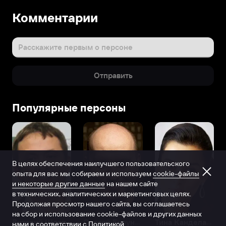
Комментарии
Расскажите первым о персоне
Отправить
Популярные персоны
В целях обеспечения наилучшего пользовательского
опыта для вас мы собираем и используем
cookie-файлы
и некоторые другие данные
на нашем сайте
в технических, аналитических и маркетинговых целях.
Продолжая просмотр нашего сайта, вы соглашаетесь
на сбор и использование cookie-файлов и других данных
Виталий Шляппо
Сергей Бурунов
Тина Канделаки
нами в соответствии с
Политикой