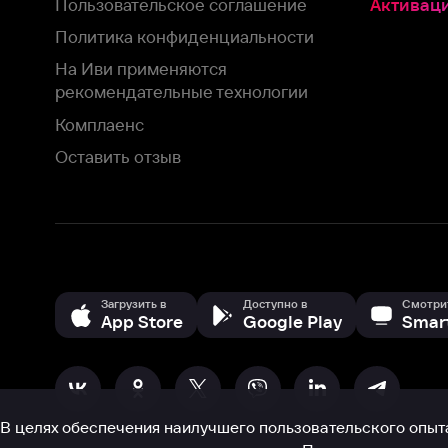
Загрузить в
Доступно в
Смотрите на
App Store
Google Play
Smart TV
В целях обеспечения наилучшего пользовательского опыта для ва
аналитических и маркетинговых целях. Продолжая просмотр нашего
©
2026
ООО «Иви.ру»
с
Политикой о конфиденциальности.
HBO ® and related service marks are the property of Home 
или обратитесь в
службу поддержки
Согласен