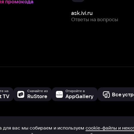
Скачайте из
Откройте в
Все устройства
RuStore
AppGallery
с мы собираем и используем
cookie-файлы и некоторые другие да
 сайта, вы соглашаетесь на сбор и использование cookie-файлов 
Box Office, Inc