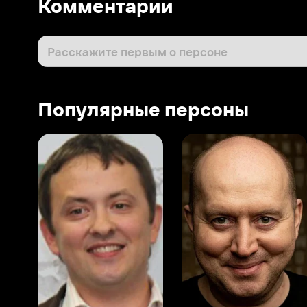
Популярные персоны
Виталий Шляппо
Сергей Бурунов
Тин
Продюсер
Актёр дубляжа
Прод