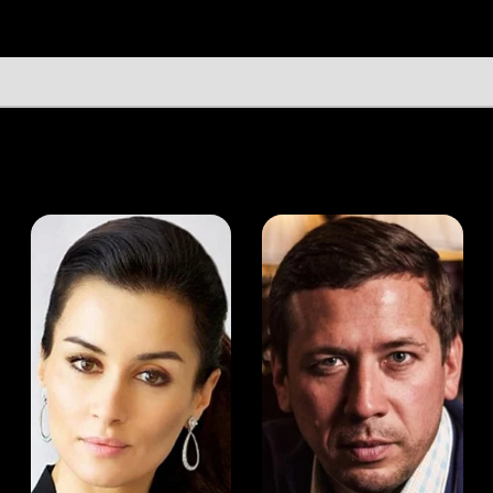
а Канделаки
Андрей Мерзликин
юсер
Актёр
Актёр
Мой Иви
Александр Гай