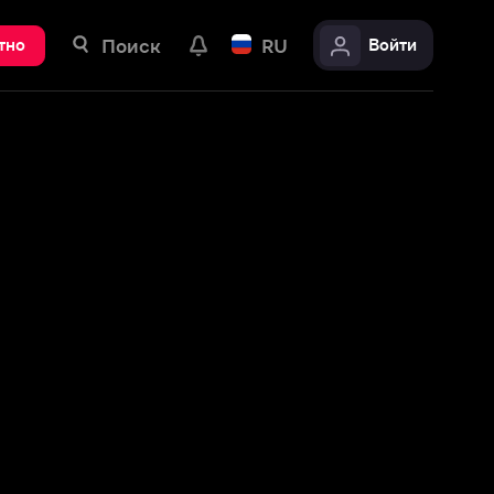
ск
RU
Войти