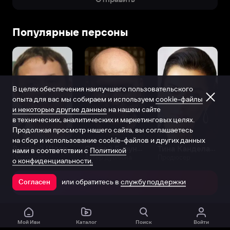
Популярные персоны
В целях обеспечения наилучшего пользовательского
опыта для вас мы собираем и используем
cookie-файлы
и некоторые другие данные
на нашем сайте
в технических, аналитических и маркетинговых целях.
Продолжая просмотр нашего сайта, вы соглашаетесь
на сбор и использование cookie-файлов и других данных
Виталий Шляппо
Сергей Бурунов
Тина Канделаки
нами в соответствии с
Политикой
Продюсер
Актёр дубляжа
Продюсер
о конфиденциальности.
или обратитесь в
службу поддержки
Согласен
Открыть в приложении
Мой Иви
Каталог
Поиск
Войти