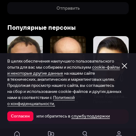
Отправить
Популярные персоны
В целях обеспечения наилучшего пользовательского
опыта для вас мы собираем и используем
cookie-файлы
и некоторые другие данные
на нашем сайте
в технических, аналитических и маркетинговых целях.
Продолжая просмотр нашего сайта, вы соглашаетесь
на сбор и использование cookie-файлов и других данных
Виталий Шляппо
Сергей Бурунов
Тина Канделаки
нами в соответствии с
Политикой
Продюсер
Актёр дубляжа
Продюсер
о конфиденциальности.
или обратитесь в
службу поддержки
Согласен
Открыть в приложении