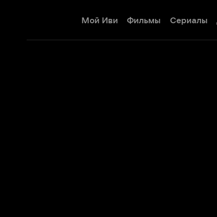
Мой Иви
Фильмы
Сериалы
Детям