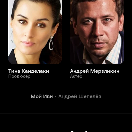
а Канделаки
Андрей Мерзликин
юсер
Актёр
Актёр
Мой Иви
Андрей Шепелёв
Служба поддержки
Мы всегда готовы вам помочь.
Наши операторы онлайн 24/7
Написать в чате
окода
ask.ivi.ru
Ответы на вопросы