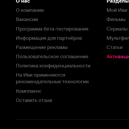
рекомендательные технологии
Комплаенс
Оставить отзыв
Загрузить в
Доступно в
Смотрите на
App Store
Google Play
Smart TV
В целях обеспечения наилучшего пользовательского опыта для ва
аналитических и маркетинговых целях. Продолжая просмотр нашего
©
2026
ООО «Иви.ру»
с
Политикой о конфиденциальности.
HBO ® and related service marks are the property of Home 
или обратитесь в
службу поддержки
Согласен