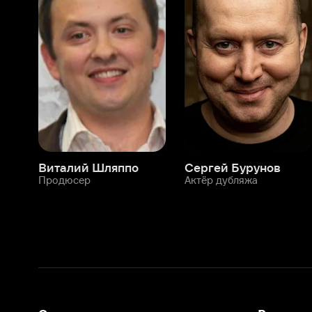
Виталий Шляппо
Сергей Бурунов
Тин
Продюсер
Актёр дубляжа
Прод
О нас
Разделы
О компании
Мой Иви
Вакансии
Фильмы
Программа бета-тестирования
Сериалы
Информация для партнёров
Мультфильмы
Размещение рекламы
Статьи
Пользовательское соглашение
Активация пром
Политика конфиденциальности
На Иви применяются