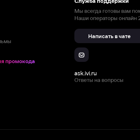
Скачайте из
Откройте в
Все устройства
RuStore
AppGallery
с мы собираем и используем
cookie-файлы и некоторые другие да
 сайта, вы соглашаетесь на сбор и использование cookie-файлов 
Box Office, Inc