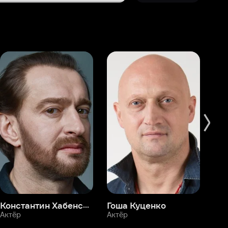
Константин Хабенский
Гоша Куценко
Фёдор Бондарчук
П
Актёр
Актёр
Ак