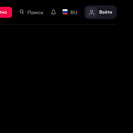
ск
RU
Войти