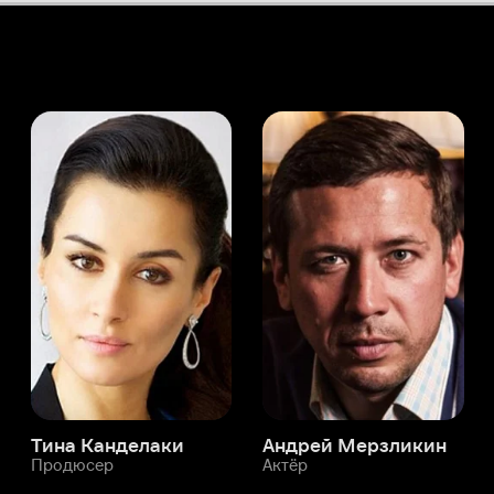
а Канделаки
Андрей Мерзликин
юсер
Актёр
Актёр
Мой Иви
Анджелла Кэтрин
Служба поддержки
Мы всегда готовы вам помочь.