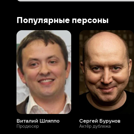
Виталий Шляппо
Сергей Бурунов
Тин
Продюсер
Актёр дубляжа
Прод
О нас
Разделы
О компании
Мой Иви