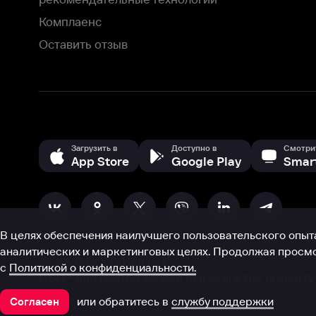
В целях обеспечения наилучшего пользовательского опыта для ва
аналитических и маркетинговых целях. Продолжая просмотр нашего
©
2026
ООО «Иви.ру»
с
Политикой о конфиденциальности.
HBO ® and related service marks are the property of Home 
или обратитесь в
службу поддержки
Согласен