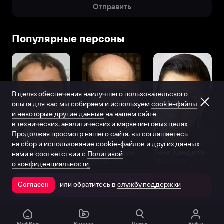
Отправить
Популярные персоны
В целях обеспечения наилучшего пользовательского
опыта для вас мы собираем и используем
cookie-файлы
и некоторые другие данные
на нашем сайте
в технических, аналитических и маркетинговых целях.
Продолжая просмотр нашего сайта, вы соглашаетесь
на сбор и использование cookie-файлов и других данных
Виталий Шляппо
Сергей Бурунов
Тина Канделаки
нами в соответствии с
Политикой
Продюсер
Актёр дубляжа
Продюсер
о конфиденциальности.
или обратитесь в
службу поддержки
Согласен
Открыть в приложении
Мой Иви
Каталог
Поиск
Войти