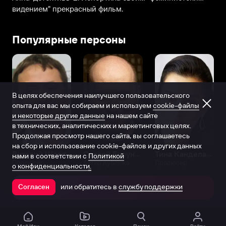
видением" прекрасный фильм.
Популярные персоны
В целях обеспечения наилучшего пользовательского
опыта для вас мы собираем и используем
cookie-файлы
и некоторые другие данные
на нашем сайте
в технических, аналитических и маркетинговых целях.
Продолжая просмотр нашего сайта, вы соглашаетесь
на сбор и использование cookie-файлов и других данных
Виталий Шляппо
Сергей Бурунов
Тина Канделаки
нами в соответствии с
Политикой
Продюсер
Актёр дубляжа
Продюсер
о конфиденциальности.
или обратитесь в
службу поддержки
Согласен
Открыть в приложении