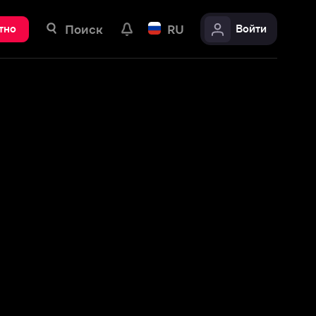
ск
RU
Войти