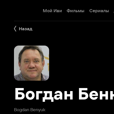
Мой Иви
Фильмы
Сериалы
Детям
Назад
Богдан Беню
Bogdan Benyuk
Богдан Бенюк - украинский и советский актер театра и 