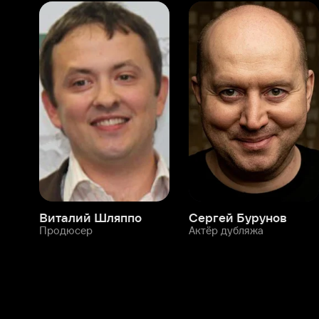
Виталий Шляппо
Сергей Бурунов
Тин
Продюсер
Актёр дубляжа
Прод
О нас
Разделы
О компании
Мой Иви
Вакансии
Фильмы
Программа бета-тестирования
Сериалы
Информация для партнёров
Мультфильмы
Размещение рекламы
Статьи
Пользовательское соглашение
Активация пром