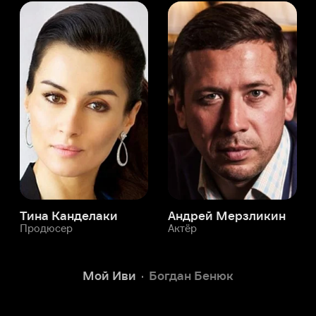
а Канделаки
Андрей Мерзликин
юсер
Актёр
Актёр
Мой Иви
Богдан Бенюк
Служба поддержки
Мы всегда готовы вам помочь.
Наши операторы онлайн 24/7
Написать в чате
окода