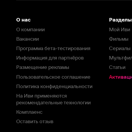
Политика конфиденциальности
На Иви применяются
рекомендательные технологии
Комплаенс
Оставить отзыв
Загрузить в
Доступно в
Смотрите на
App Store
Google Play
Smart TV
В целях обеспечения наилучшего пользовательского опыта для ва
аналитических и маркетинговых целях. Продолжая просмотр нашего
©
2026
ООО «Иви.ру»
с
Политикой о конфиденциальности.
HBO ® and related service marks are the property of Home 
или обратитесь в
службу поддержки
Согласен