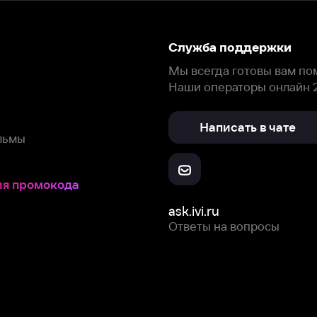
ask.ivi.ru
Ответы на вопросы
Скачайте из
Откройте в
Все устройства
RuStore
AppGallery
с мы собираем и используем
cookie-файлы и некоторые другие да
 сайта, вы соглашаетесь на сбор и использование cookie-файлов 
Box Office, Inc