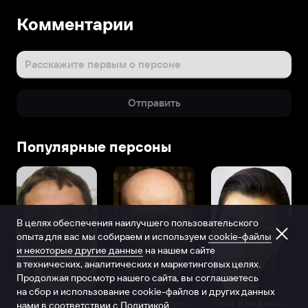
Комментарии
Расскажите первым о персоне
Отправить
Популярные персоны
В целях обеспечения наилучшего пользовательского
опыта для вас мы собираем и используем
cookie-файлы
и некоторые другие данные
на нашем сайте
в технических, аналитических и маркетинговых целях.
Продолжая просмотр нашего сайта, вы соглашаетесь
на сбор и использование cookie-файлов и других данных
Виталий Шляппо
Сергей Бурунов
Тина Канделаки
нами в соответствии с
Политикой