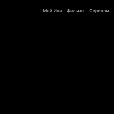
Мой Иви
Фильмы
Сериалы
Детям