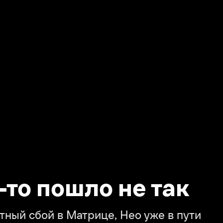
 пошло не так
бой в Матрице, Нео уже в пути
й Иви»