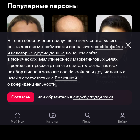
Популярные персоны
В целях обеспечения наилучшего пользовательского
опыта для вас мы собираем и используем
cookie-файлы
и некоторые другие данные
на нашем сайте
в технических, аналитических и маркетинговых целях.
Продолжая просмотр нашего сайта, вы соглашаетесь
на сбор и использование cookie-файлов и других данных
Виталий Шляппо
Сергей Бурунов
Тина Канделаки
нами в соответствии с
Политикой
Продюсер
Актёр дубляжа
Продюсер
о конфиденциальности.
или обратитесь в
службу поддержки
Согласен
Открыть в приложении
Мой Иви
Каталог
Поиск
Войти