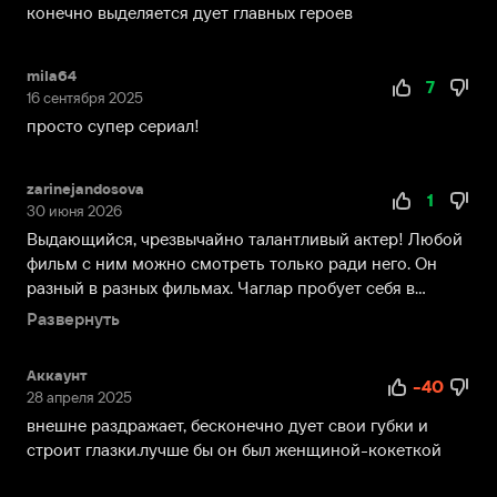
конечно выделяется дует главных героев
mila64
7
16 сентября 2025
просто супер сериал!
zarinejandosova
1
30 июня 2026
Выдающийся, чрезвычайно талантливый актер! Любой
фильм с ним можно смотреть только ради него. Он
разный в разных фильмах. Чаглар пробует себя в
разныъ...
Развернуть
Аккаунт
-40
28 апреля 2025
внешне раздражает, бесконечно дует свои губки и
строит глазки.лучше бы он был женщиной-кокеткой