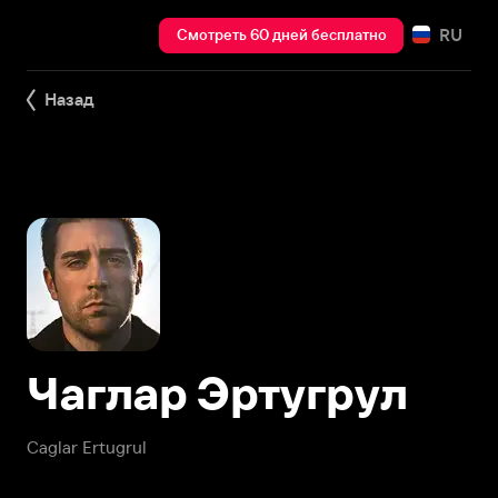
RU
Смотреть 60 дней бесплатно
Назад
Чаглар Эртугрул
Caglar Ertugrul