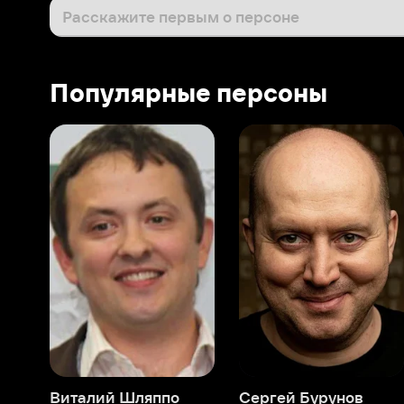
Виталий Шляппо
Сергей Бурунов
Тин
Продюсер
Актёр дубляжа
Прод
О нас
Разделы
О компании
Мой Иви
Вакансии
Фильмы