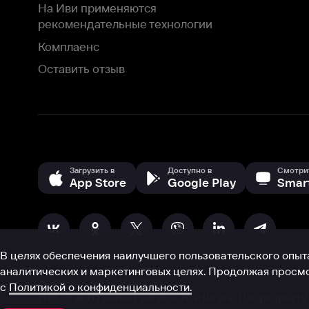
В целях обеспечения наилучшего пользовательского опыта для ва
аналитических и маркетинговых целях. Продолжая просмотр нашего
©
2026
ООО «Иви.ру»
с
Политикой о конфиденциальности.
HBO ® and related service marks are the property of Home 
или обратитесь в
службу поддержки
Согласен