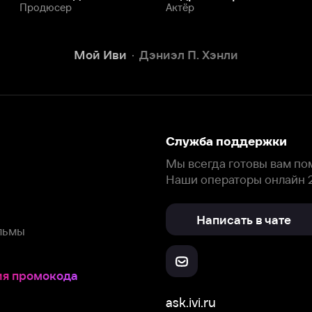
Написать в чате
окода
ask.ivi.ru
Ответы на вопросы
Скачайте из
Откройте в
Все устройства
RuStore
AppGallery