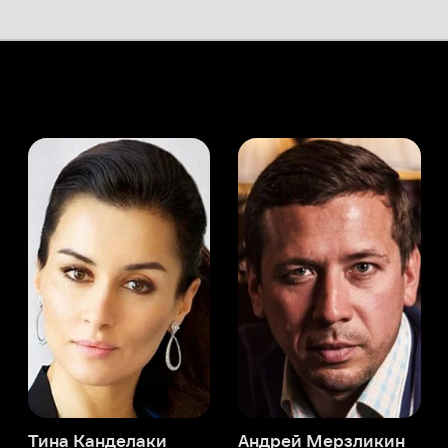
а Канделаки
Андрей Мерзликин
юсер
Актёр
Актёр
Мой Иви
Дэниэл П. Хэнли
Служба поддержки
Мы всегда готовы вам помочь.
Наши операторы онлайн 24/7