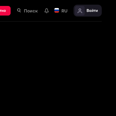
ск
RU
Войти